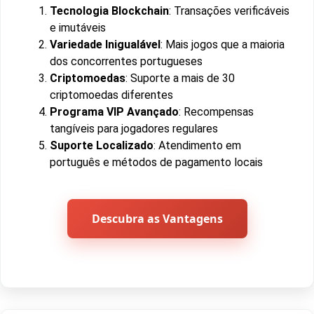
Tecnologia Blockchain
: Transações verificáveis
e imutáveis
Variedade Inigualável
: Mais jogos que a maioria
dos concorrentes portugueses
Criptomoedas
: Suporte a mais de 30
criptomoedas diferentes
Programa VIP Avançado
: Recompensas
tangíveis para jogadores regulares
Suporte Localizado
: Atendimento em
português e métodos de pagamento locais
Descubra as Vantagens