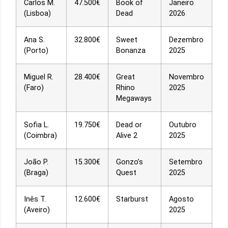
Carlos M.
47.500€
Book of
Janeiro
(Lisboa)
Dead
2026
Ana S.
32.800€
Sweet
Dezembro
(Porto)
Bonanza
2025
Miguel R.
28.400€
Great
Novembro
(Faro)
Rhino
2025
Megaways
Sofia L.
19.750€
Dead or
Outubro
(Coimbra)
Alive 2
2025
João P.
15.300€
Gonzo’s
Setembro
(Braga)
Quest
2025
Inês T.
12.600€
Starburst
Agosto
(Aveiro)
2025