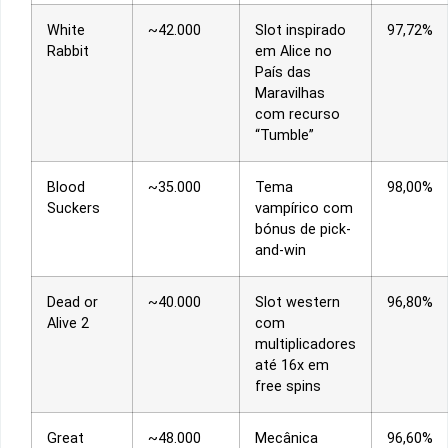
White
~42.000
Slot inspirado
97,72%
Rabbit
em Alice no
País das
Maravilhas
com recurso
“Tumble”
Blood
~35.000
Tema
98,00%
Suckers
vampírico com
bónus de pick-
and-win
Dead or
~40.000
Slot western
96,80%
Alive 2
com
multiplicadores
até 16x em
free spins
Great
~48.000
Mecânica
96,60%