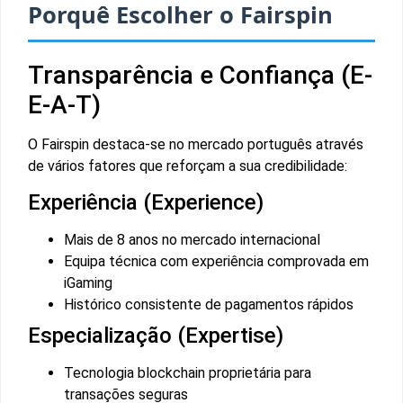
Porquê Escolher o Fairspin
Transparência e Confiança (E-
E-A-T)
O Fairspin destaca-se no mercado português através
de vários fatores que reforçam a sua credibilidade:
Experiência (Experience)
Mais de 8 anos no mercado internacional
Equipa técnica com experiência comprovada em
iGaming
Histórico consistente de pagamentos rápidos
Especialização (Expertise)
Tecnologia blockchain proprietária para
transações seguras