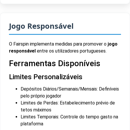
Jogo Responsável
O Fairspin implementa medidas para promover o
jogo
responsável
entre os utilizadores portugueses.
Ferramentas Disponíveis
Limites Personalizáveis
Depósitos Diários/Semanais/Mensais: Definíveis
pelo próprio jogador
Limites de Perdas: Estabelecimento prévio de
tetos máximos
Limites Temporais: Controle do tempo gasto na
plataforma