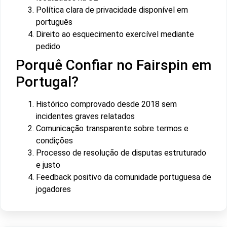
Política clara de privacidade disponível em
português
Direito ao esquecimento exercível mediante
pedido
Porquê Confiar no Fairspin em
Portugal?
Histórico comprovado desde 2018 sem
incidentes graves relatados
Comunicação transparente sobre termos e
condições
Processo de resolução de disputas estruturado
e justo
Feedback positivo da comunidade portuguesa de
jogadores