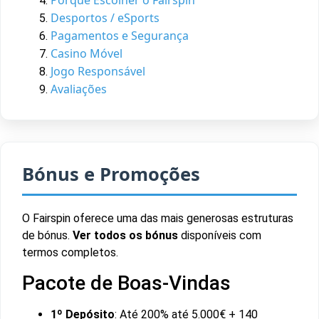
Porquê Escolher o Fairspin
Desportos / eSports
Pagamentos e Segurança
Casino Móvel
Jogo Responsável
Avaliações
Bónus e Promoções
O Fairspin oferece uma das mais generosas estruturas
de bónus.
Ver todos os bónus
disponíveis com
termos completos.
Pacote de Boas-Vindas
1º Depósito
: Até 200% até 5.000€ + 140