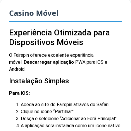
Casino Móvel
Experiência Otimizada para
Dispositivos Móveis
O Fairspin oferece excelente experiência
móvel.
Descarregar aplicação
PWA para iOS e
Android.
Instalação Simples
Para iOS:
Aceda ao site do Fairspin através do Safari
Clique no ícone “Partilhar”
Desça e selecione “Adicionar ao Ecrã Principal”
A aplicação será instalada como um ícone nativo