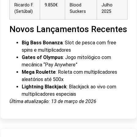
Ricardo F.
9.850€
Blood
Julho
(Setúbal)
Suckers
2025
Novos Lançamentos Recentes
Big Bass Bonanza
: Slot de pesca com free
spins e multiplicadores
Gates of Olympus
: Jogo mitológico com
mecânica “Pay Anywhere”
Mega Roulette
: Roleta com multiplicadores
aleatórios até 500x
Lightning Blackjack
: Blackjack ao vivo com
multiplicadores especiais
Última atualização: 13 de março de 2026