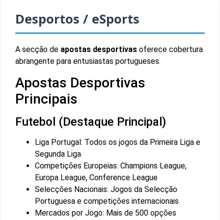
Desportos / eSports
A secção de
apostas desportivas
oferece cobertura
abrangente para entusiastas portugueses.
Apostas Desportivas
Principais
Futebol (Destaque Principal)
Liga Portugal: Todos os jogos da Primeira Liga e
Segunda Liga
Competições Europeias: Champions League,
Europa League, Conference League
Selecções Nacionais: Jogos da Selecção
Portuguesa e competições internacionais
Mercados por Jogo: Mais de 500 opções