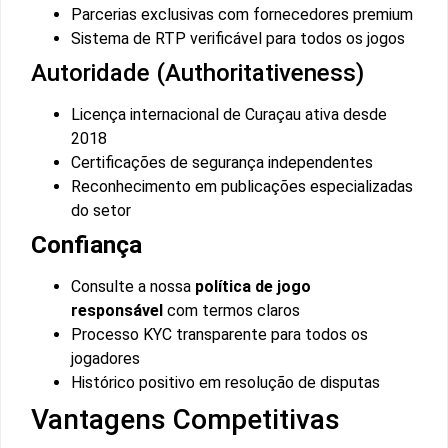
Parcerias exclusivas com fornecedores premium
Sistema de RTP verificável para todos os jogos
Autoridade (Authoritativeness)
Licença internacional de Curaçau ativa desde
2018
Certificações de segurança independentes
Reconhecimento em publicações especializadas
do setor
Confiança
Consulte a nossa
política de jogo
responsável
com termos claros
Processo KYC transparente para todos os
jogadores
Histórico positivo em resolução de disputas
Vantagens Competitivas